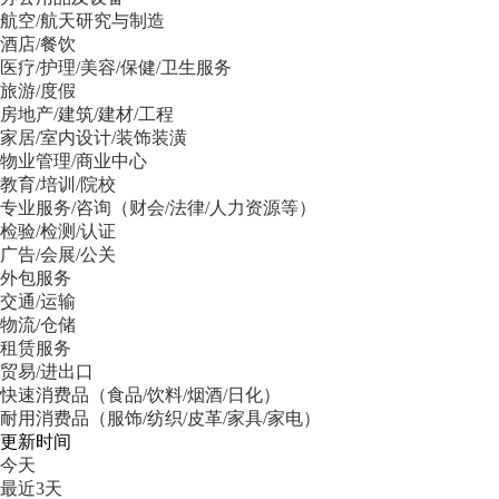
航空/航天研究与制造
酒店/餐饮
医疗/护理/美容/保健/卫生服务
旅游/度假
房地产/建筑/建材/工程
家居/室内设计/装饰装潢
物业管理/商业中心
教育/培训/院校
专业服务/咨询（财会/法律/人力资源等）
检验/检测/认证
广告/会展/公关
外包服务
交通/运输
物流/仓储
租赁服务
贸易/进出口
快速消费品（食品/饮料/烟酒/日化）
耐用消费品（服饰/纺织/皮革/家具/家电）
更新时间
今天
最近3天