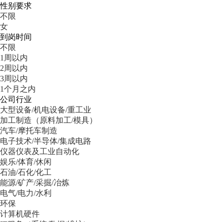
性别要求
不限
女
到岗时间
不限
1周以内
2周以内
3周以内
1个月之内
公司行业
大型设备/机电设备/重工业
加工制造（原料加工/模具）
汽车/摩托车制造
电子技术/半导体/集成电路
仪器仪表及工业自动化
娱乐/体育/休闲
石油/石化/化工
能源/矿产/采掘/冶炼
电气/电力/水利
环保
计算机硬件