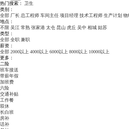
热门搜索：
卫生
类别：
全部
厂长
总工程师
车间主任
项目经理
技术工程师
生产计划
物
地点：
不限
吴江
常熟
张家港
太仓
昆山
虎丘
吴中
相城
姑苏
类型：
全部
全职
兼职
薪资：
全部
2000以上
4000以上
6000以上
8000以上
10000以上
更多：
二险
班车接送
带薪年假
加班费
六险
交通补贴
工作餐
双休
长白班
房补
话补