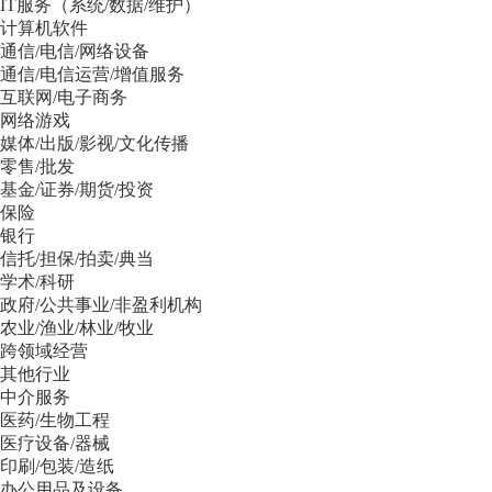
IT服务（系统/数据/维护）
计算机软件
通信/电信/网络设备
通信/电信运营/增值服务
互联网/电子商务
网络游戏
媒体/出版/影视/文化传播
零售/批发
基金/证券/期货/投资
保险
银行
信托/担保/拍卖/典当
学术/科研
政府/公共事业/非盈利机构
农业/渔业/林业/牧业
跨领域经营
其他行业
中介服务
医药/生物工程
医疗设备/器械
印刷/包装/造纸
办公用品及设备