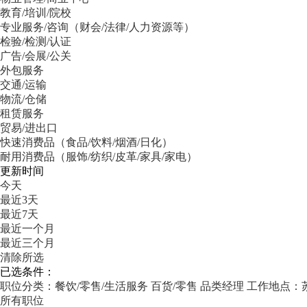
教育/培训/院校
专业服务/咨询（财会/法律/人力资源等）
检验/检测/认证
广告/会展/公关
外包服务
交通/运输
物流/仓储
租赁服务
贸易/进出口
快速消费品（食品/饮料/烟酒/日化）
耐用消费品（服饰/纺织/皮革/家具/家电）
更新时间
今天
最近3天
最近7天
最近一个月
最近三个月
清除所选
已选条件：
职位分类：餐饮/零售/生活服务
百货/零售
品类经理
工作地点：
所有职位