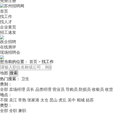
免费注册
首页
找工作
找人才
企业黄页
招工速发
政企招聘
在线测评
现场招聘会
您当前的位置：
首页
>
找工作
地图
热门搜索：
卫生
类别：
全部
卖场经理
店长
品类经理
营业员
导购员
防损员
收银员
收货
地点：
不限
吴江
常熟
张家港
太仓
昆山
虎丘
吴中
相城
姑苏
类型：
全部
全职
兼职