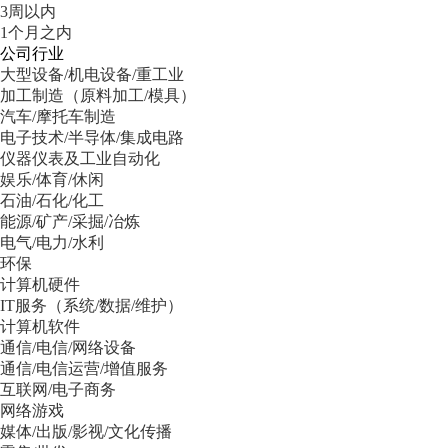
3周以内
1个月之内
公司行业
大型设备/机电设备/重工业
加工制造（原料加工/模具）
汽车/摩托车制造
电子技术/半导体/集成电路
仪器仪表及工业自动化
娱乐/体育/休闲
石油/石化/化工
能源/矿产/采掘/冶炼
电气/电力/水利
环保
计算机硬件
IT服务（系统/数据/维护）
计算机软件
通信/电信/网络设备
通信/电信运营/增值服务
互联网/电子商务
网络游戏
媒体/出版/影视/文化传播