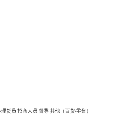
/理货员
招商人员
督导
其他（百货/零售）