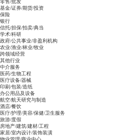
零售/批发
基金/证券/期货/投资
保险
银行
信托/担保/拍卖/典当
学术/科研
政府/公共事业/非盈利机构
农业/渔业/林业/牧业
跨领域经营
其他行业
中介服务
医药/生物工程
医疗设备/器械
印刷/包装/造纸
办公用品及设备
航空/航天研究与制造
酒店/餐饮
医疗/护理/美容/保健/卫生服务
旅游/度假
房地产/建筑/建材/工程
家居/室内设计/装饰装潢
物业管理/商业中心